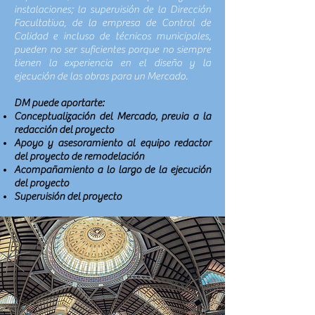
instalaciones; la supervisión de la Dirección
Facultativa, de la empresa de Control de
Calidad e incluso de técnicos municipales,
pueden no ser suficientes porque no siempre
tienen la experiencia en el diseño y la
ejecución de las obras para un Mercado.
DM puede aportarte:
Conceptualización del Mercado, previa a la
redacción del proyecto
Apoyo y asesoramiento al equipo redactor
del proyecto de remodelación
Acompañamiento a lo largo de la ejecución
del proyecto
Supervisión del proyecto