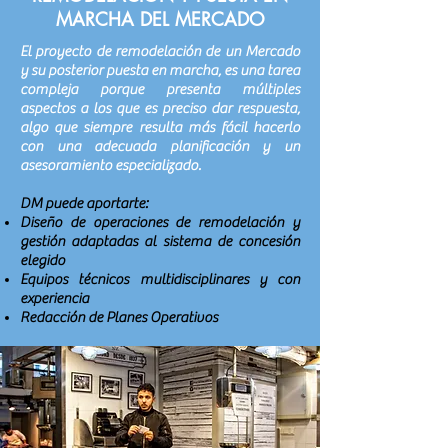
MARCHA DEL MERCADO
El proyecto de remodelación de un Mercado
y su posterior puesta en marcha, es una tarea
compleja porque presenta múltiples
aspectos a los que es preciso dar respuesta,
algo que siempre resulta más fácil hacerlo
con una adecuada planificación y un
asesoramiento especializado.
DM puede aportarte:
Diseño de operaciones de remodelación y
gestión adaptadas al sistema de concesión
elegido
Equipos técnicos multidisciplinares y con
experiencia
Redacción de Planes Operativos