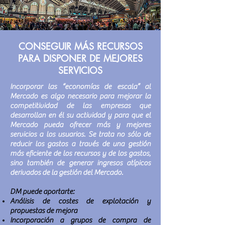
CONSEGUIR MÁS RECURSOS
PARA DISPONER DE MEJORES
SERVICIOS
Incorporar las “economías de escala” al
Mercado es algo necesario para mejorar la
competitividad de las empresas que
desarrollan en él su actividad y para que el
Mercado pueda ofrecer más y mejores
servicios a los usuarios. Se trata no sólo de
reducir los gastos a través de una gestión
más eficiente de los recursos y de los gastos,
sino también de generar ingresos atípicos
derivados de la gestión del Mercado.
DM puede aportarte:
Análisis de costes de explotación y
propuestas de mejora
Incorporación a grupos de compra de