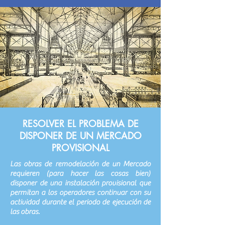
RESOLVER EL PROBLEMA DE
DISPONER DE UN MERCADO
PROVISIONAL
Las obras de remodelación de un Mercado
requieren (para hacer las cosas bien)
disponer de una instalación provisional que
permitan a los operadores continuar con su
actividad durante el periodo de ejecución de
las obras.