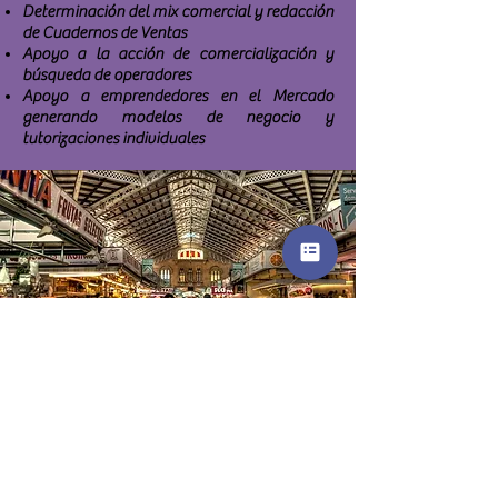
Determinación del mix comercial y redacción
de Cuadernos de Ventas
Apoyo a la acción de comercialización y
búsqueda de operadores
Apoyo a emprendedores en el Mercado
generando modelos de negocio y
tutorizaciones individuales
QUE VENGAN MÁS
CLIENTES AL MERCADO
Sin duda se trata del gran reto tanto para los