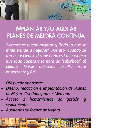
IMPLANTAR Y/O AUDITAR
PLANES DE MEJORA CONTINUA
Siempre se puede mejorar y “todo lo que se
mide, tiende a mejorar”. Por eso, cuando se
toma conciencia de que nada es irrelevante y
que todo cuenta a la hora de “satisfacer” al
cliente, fijarse objetivos resulta muy
importante y útil.
DM puede aportarte:
Diseño, redacción e implantación de Planes
de Mejora Continua para el Mercado
Acceso a herramientas de gestión y
seguimiento
Auditorías de Planes de Mejora