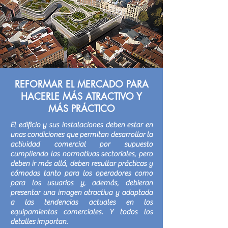
REFORMAR EL MERCADO PARA
HACERLE MÁS ATRACTIVO Y
MÁS PRÁCTICO
El edificio y sus instalaciones deben estar en
unas condiciones que permitan desarrollar la
actividad comercial por supuesto
cumpliendo las normativas sectoriales, pero
deben ir más allá, deben resultar prácticas y
cómodas tanto para los operadores como
para los usuarios y, además, debieran
presentar una imagen atractiva y adaptada
a las tendencias actuales en los
equipamientos comerciales. Y todos los
detalles importan.