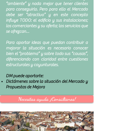
“ambiente” y nada mejor que tener clientes
para conseguirlo. Pero para ello el Mercado
debe ser “atractivo” y en este concepto
influye TODO: el edificio y sus instalaciones;
los comerciantes y su oferta; los servicios que
se ofrezcan…
Para aportar ideas que puedan contribuir a
mejorar la situación es necesario conocer
bien el “problema” y sobre todo sus “causas”,
diferenciando con claridad entre cuestiones
estructurales y coyunturales.
DM puede aportarte:
Dictámenes sobre la situación del Mercado y
Propuestas de Mejora
Necesitas ayuda ¡Consúltanos!