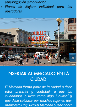
sensibilización y motivación
Planes de Mejora Individual para los
operadores
INSERTAR AL MERCADO EN LA
CIUDAD
El Mercado forma parte de la ciudad y debe
estar presente y contribuir a que los
ciudadanos lo vean como algo “valioso” y
que debe cuidarse por muchas razones (ver
manifiesto DM). Pero el Mercado puede hacer