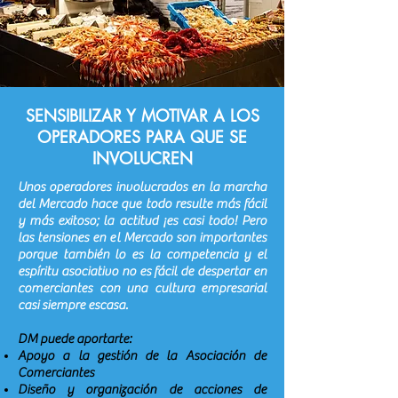
SENSIBILIZAR Y MOTIVAR A LOS
OPERADORES PARA QUE SE
INVOLUCREN
Unos operadores involucrados en la marcha
del Mercado hace que todo resulte más fácil
y más exitoso; la actitud ¡es casi todo! Pero
las tensiones en el Mercado son importantes
porque también lo es la competencia y el
espíritu asociativo no es fácil de despertar en
comerciantes con una cultura empresarial
casi siempre escasa.
DM puede aportarte:
Apoyo a la gestión de la Asociación de
Comerciantes
Diseño y organización de acciones de