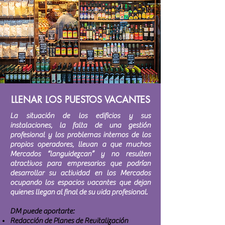
LLENAR LOS PUESTOS VACANTES
La situación de los edificios y sus
instalaciones, la falta de una gestión
profesional y los problemas internos de los
propios operadores, llevan a que muchos
Mercados “languidezcan” y no resulten
atractivos para empresarios que podrían
desarrollar su actividad en los Mercados
ocupando los espacios vacantes que dejan
quienes llegan al final de su vida profesional.
DM puede aportarte:
Redacción de Planes de Revitalización