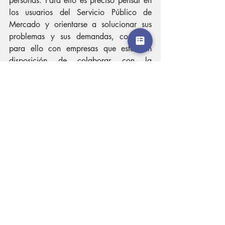
personas. Para ello es preciso pensar en 
los usuarios del Servicio Público de 
Mercado y orientarse a solucionar sus 
problemas y sus demandas, contando 
para ello con empresas que estén en 
disposición de colaborar con la 
administración asumiendo el compromiso 
que representa prestar este Servicio. Es 
imprescindible redefinir el Servicio de 
Mercado y su modelo de negocio para 
que mantenga su competitividad y resulte 
sostenible; con ello ganaremos todos.
Sergio González Reyes
Co-Fundador y CEO de la Plataforma 
Dreaming Markets
Para mayor información: