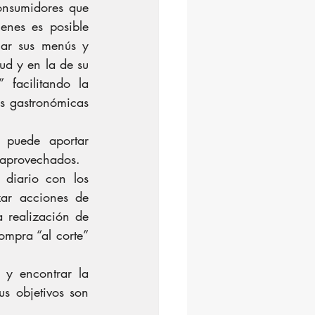
onsumidores que 
nes es posible 
nar sus menús y 
ud y en la de su 
acilitando la 
s gastronómicas 
 puede aportar 
saprovechados.
diario con los 
ar acciones de 
 realización de 
mpra “al corte” 
y encontrar la 
s objetivos son 