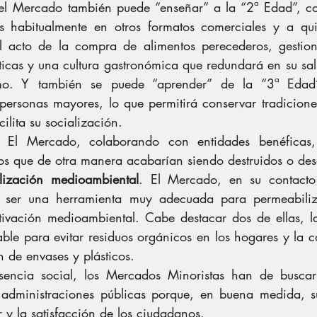
o el Mercado también puede “enseñar” a la “2ª Edad”, c
s habitualmente en otros formatos comerciales y a quie
r el acto de la compra de alimentos perecederos, gestio
ticas y una cultura gastronómica que redundará en su sal
o. Y también se puede “aprender” de la “3ª Edad” f
 personas mayores, lo que permitirá conservar tradicione
cilita su socialización.
. El Mercado, colaborando con entidades benéficas,
os que de otra manera acabarían siendo destruidos o de
lización medioambiental
. El Mercado, en su contacto 
 ser una herramienta muy adecuada para permeabiliz
tivación medioambiental. Cabe destacar dos de ellas, la
le para evitar residuos orgánicos en los hogares y la co
ón de envases y plásticos.
sencia social, los Mercados Minoristas han de buscar 
 administraciones públicas porque, en buena medida, su
 y la satisfacción de los ciudadanos.