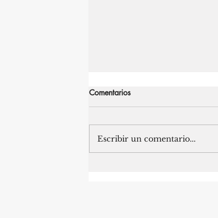
Comentarios
Escribir un comentario...
NEW YORK: LA CIUDAD
DONDE LOS MERCADOS
NUNCA DEJAN DE
REINVENTARSE