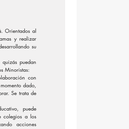
. Orientados al 
amas y realizar 
esarrollando su 
 quizás puedan 
os Minoristas:
laboración con 
n momento dado, 
r. Se trata de 
cativo, puede 
 colegios a los 
ando acciones 