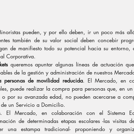
noristas pueden, y por ello deben, ir un poco más allá
ientes también de su valor social deben concebir progr
an de manifiesto todo su potencial hacia su entorno, d
al Corporativa.
ets
 queremos apuntar algunas líneas de actuación que
sables de la gestión y administración de nuestros Mercad
a personas de movilidad reducida
. El Mercado, en co
ales, puede realizar la compra para personas que, en u
d o por su avanzada edad, no pueden acercarse a compra
 de un Servicio a Domicilio.
s
. El Mercado, en colaboración con el Sistema Edu
mación de determinadas etapas escolares -las visitas de
er una estampa tradicional- proponiendo y organiz