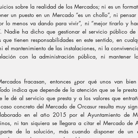
juicios sobre la realidad de los Mercados; ni es un forma
tener un puesto en un Mercado “es un chollo”, ni pensar
r lo menos va dando para vivir”, ni “mejor tirarlo y hac
. Nadie ha dicho que gestionar el servicio público de 
s que tienen responsabilidades en este sentido, en cualq
ni el mantenimiento de las instalaciones, ni la convivencia
elación con la administración pública, ni mantener la 
Mercados fracasan, entonces ¿por qué unos van bien 
Todo indica que depende de la atención que se le presta
 le dé al servicio que presta y a los valores que entrañ
l caso concreto del Mercado de Orcasur resulta muy signif
elaborado en el año 2015 por el Ayuntamiento de Ma
nos, ni tan siquiera se llegara a citar el Mercado de 
arte de la solución, más cuando disponer de un es