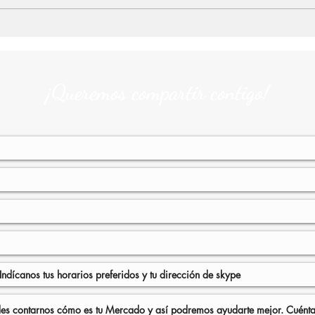
El cierre del Mercado de El
Drea
Naranjo: cuando un barrio
solid
pierde su corazón
por 
apoy
¡Queremos compartir contigo!
Muni