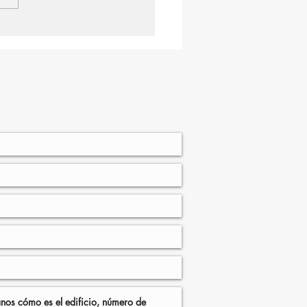
ming Markets se
ariza con los afectados
la DANA y extiende su
o a los Mercados
cipales afectados