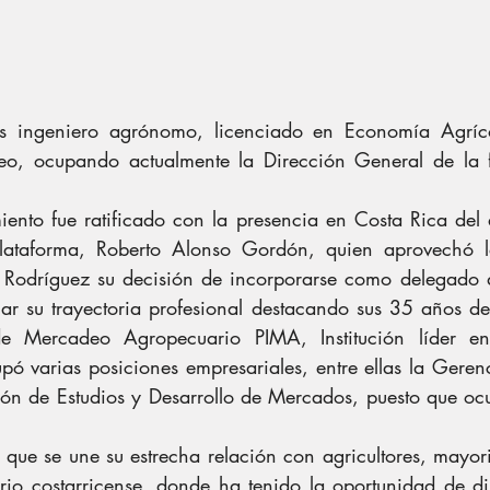
s ingeniero agrónomo, licenciado en Economía Agríco
o, ocupando actualmente la Dirección General de la fi
ento fue ratificado con la presencia en Costa Rica del ac
lataforma, Roberto Alonso Gordón, quien aprovechó l
 Rodríguez su decisión de incorporarse como delegado d
ar su trayectoria profesional destacando sus 35 años de 
de Mercadeo Agropecuario PIMA, Institución líder e
 varias posiciones empresariales, entre ellas la Gerenc
ción de Estudios y Desarrollo de Mercados, puesto que oc
 que se une su estrecha relación con agricultores, mayorist
rio costarricense, donde ha tenido la oportunidad de diri