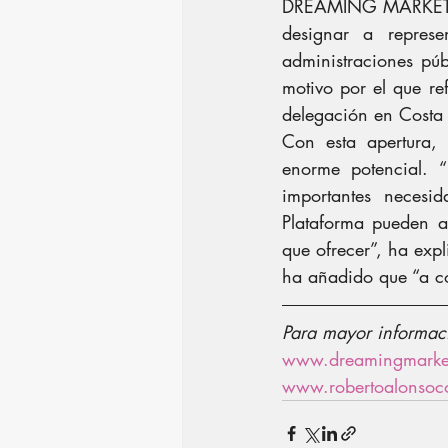
DREAMING MARKETS con
designar a represe
administraciones púb
motivo por el que re
delegación en Costa 
Con esta apertura
enorme potencial. “
importantes necesi
Plataforma pueden a
que ofrecer”, ha exp
ha añadido que “a co
Para mayor informac
www.dreamingmarke
www.robertoalonsoco