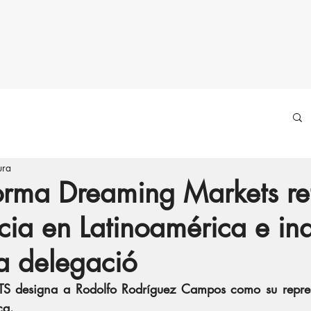
ura
forma Dreaming Markets re
cia en Latinoamérica e in
a delegació
esigna a Rodolfo Rodríguez Campos como su represen
ca.