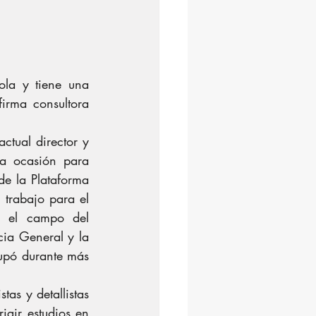
la y tiene una 
rma consultora 
tual director y 
a ocasión para 
e la Plataforma 
trabajo para el 
n el campo del 
ia General y la 
upó durante más 
as y detallistas 
gir estudios en 