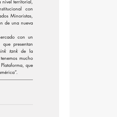
el territorial, 
itucional con 
dos Minoristas, 
ón de una nueva 
ercado con un 
 que presentan 
hink tank
 de la 
 tenemos mucho 
Plataforma, que 
américa”.